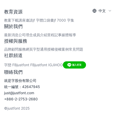
中文
教育資源
教案下載
講座邀請
jf 字體口袋書
jf 7000 字集
關於我們
最新消息
公司理念
成員介紹
里程記事
媒體報導
授權與服務
品牌顧問服務
網頁字型
通用授權
侵權案例
常見問題
社群頻道
字戀 FB
justfont FB
justfont IG
JiHOO
聯絡我們
就是字股份有限公司
統一編號：42647945
just@justfont.com
+886-2-2753-2680
©justfont 2025