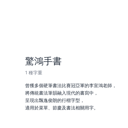
驚鴻手書
1 種字重
曾獲多個硬筆書法比賽冠亞軍的李宣鴻老師，
將傳統書法筆韻融入現代的書寫中，
呈現出飄逸俊朗的行楷字型，
適用於菜單、節慶及書法相關用字。