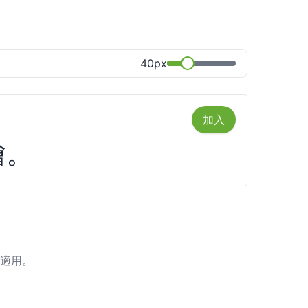
40px
加入
繪。
都適用。