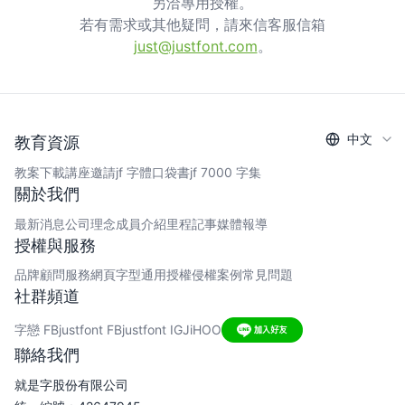
另洽專用授權。
若有需求或其他疑問，請來信客服信箱
just@justfont.com
。
中文
教育資源
教案下載
講座邀請
jf 字體口袋書
jf 7000 字集
關於我們
最新消息
公司理念
成員介紹
里程記事
媒體報導
授權與服務
品牌顧問服務
網頁字型
通用授權
侵權案例
常見問題
社群頻道
字戀 FB
justfont FB
justfont IG
JiHOO
聯絡我們
就是字股份有限公司