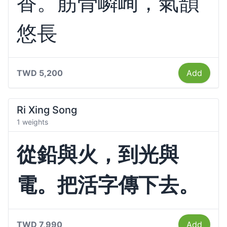
香。筋骨嶙峋，氣韻
悠長
TWD 5,200
Add
Ri Xing Song
1 weights
從鉛與火，到光與
電。把活字傳下去。
TWD 7,990
Add