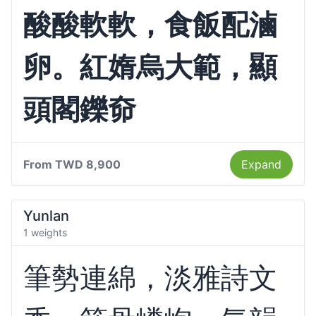
酸酸軟軟，食飯配滷
卵。紅媠烏大範，顯
頭閣鑠奅
From
TWD 8,900
Expand
Yunlan
1 weights
筆勢連綿，淡雅詩文